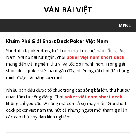
VÁN BÀI VIỆT
MENU
Khám Phá Giải Short Deck Poker Việt Nam
Short deck poker đang trở thành một trò chơi hấp dẫn tại Việt
Nam. Với bộ bài rút ngắn, chơi
poker việt nam short deck
mang đến trải nghiệm thú vị và tốc độ nhanh hơn. Trong giải
short deck poker việt nam gần đây, nhiều người chơi đã chứng
minh được tài năng của mình.
Nhiều bàn đấu được tổ chức trong các sòng bài lớn, thu hút sự
quan tâm từ cộng đồng. Chơi
poker việt nam short deck
không chỉ yêu cầu kỹ năng mà còn cả sự may mắn. Giải short
deck poker việt nam thu hút cả những người mới tham gia lẫn
các cao thủ dày dạn kinh nghiệm.