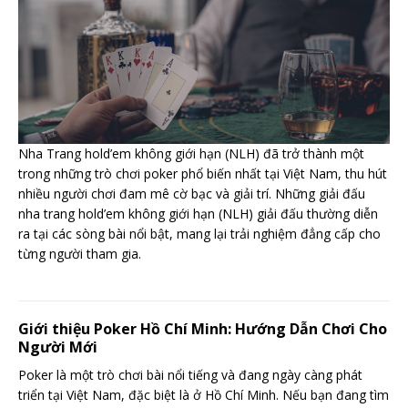
Nha Trang hold’em không giới hạn (NLH) đã trở thành một
trong những trò chơi poker phổ biến nhất tại Việt Nam, thu hút
nhiều người chơi đam mê cờ bạc và giải trí. Những giải đấu
nha trang hold’em không giới hạn (NLH) giải đấu thường diễn
ra tại các sòng bài nổi bật, mang lại trải nghiệm đẳng cấp cho
từng người tham gia.
Giới thiệu Poker Hồ Chí Minh: Hướng Dẫn Chơi Cho
Người Mới
Poker là một trò chơi bài nổi tiếng và đang ngày càng phát
triển tại Việt Nam, đặc biệt là ở Hồ Chí Minh. Nếu bạn đang tìm