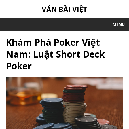
VÁN BÀI VIỆT
MENU
Khám Phá Poker Việt
Nam: Luật Short Deck
Poker