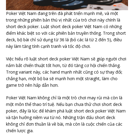
Poker Việt Nam đang trên đà phát triển mạnh mẽ, và một
trong những phiên bản thú vị nhất của trò chơi này chính là
short deck poker. Luật short deck poker Việt Nam có những
điểm khác biệt so với các phiên bản truyền thống. Trong short
deck, bộ bài chỉ sử dụng từ 36 lá (bỏ các lá từ 2 đến 5), điều
này làm tăng tính cạnh tranh và tốc độ chơi.
Việc hiểu rõ luật short deck poker Việt Nam sẽ giúp người chơi
nắm bắt chiến thuật tốt hơn, từ đó tăng cơ hội chiến thắng.
Trong variant này, các hand mạnh nhất cũng có sự thay đổi;
chẳng hạn, một bộ ba sẽ mạnh hơn một straight, làm cho
game trở nên hấp dẫn hơn.
Poker Việt Nam không chỉ là một trò chơi may rủi mà còn là
một môn thể thao trí tuệ. Nếu bạn chưa thử chơi short deck
poker, đây là lúc để khám phá luật short deck poker Việt Nam
và tận hưởng niềm vui từ nó. Những trận đấu short deck
không chỉ đơn thuần là về bài, mà còn là cuộc chiến của các
chiến lược gia.