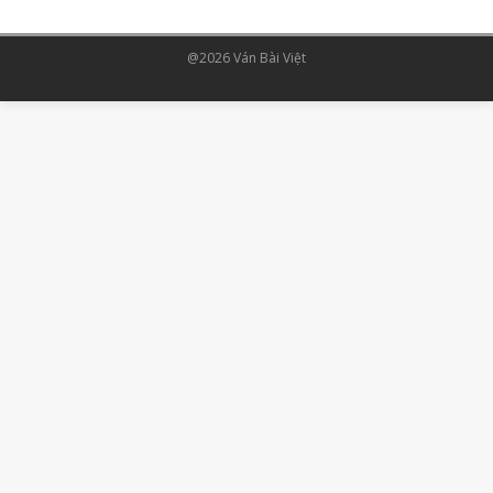
@2026 Ván Bài Việt