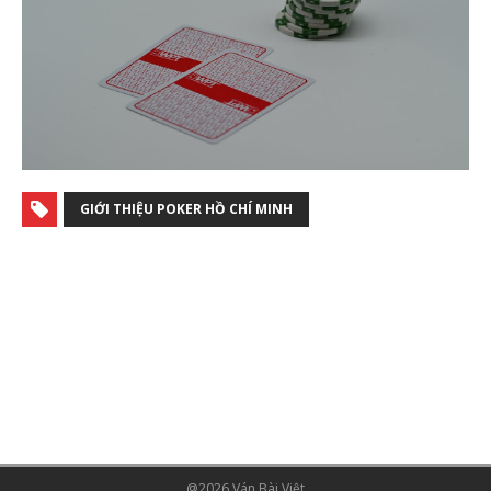
GIỚI THIỆU POKER HỒ CHÍ MINH
@2026 Ván Bài Việt