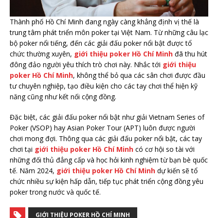
Thành phố Hồ Chí Minh đang ngày càng khẳng định vị thế là
trung tâm phát triển môn poker tại Việt Nam. Từ những câu lạc
bộ poker nổi tiếng, đến các giải đấu poker nổi bật được tổ
chức thường xuyên,
giới thiệu poker Hồ Chí Minh
đã thu hút
đông đảo người yêu thích trò chơi này. Nhắc tới
giới thiệu
poker Hồ Chí Minh
, không thể bỏ qua các sân chơi được đầu
tư chuyên nghiệp, tạo điều kiện cho các tay chơi thể hiện kỹ
năng cũng như kết nối cộng đồng.
Đặc biệt, các giải đấu poker nổi bật như giải Vietnam Series of
Poker (VSOP) hay Asian Poker Tour (APT) luôn được người
chơi mong đợi. Thông qua các giải đấu poker nổi bật, các tay
chơi tại
giới thiệu poker Hồ Chí Minh
có cơ hội so tài với
những đối thủ đẳng cấp và học hỏi kinh nghiệm từ bạn bè quốc
tế. Năm 2024,
giới thiệu poker Hồ Chí Minh
dự kiến sẽ tổ
chức nhiều sự kiện hấp dẫn, tiếp tục phát triển cộng đồng yêu
poker trong nước và quốc tế.
GIỚI THIỆU POKER HỒ CHÍ MINH