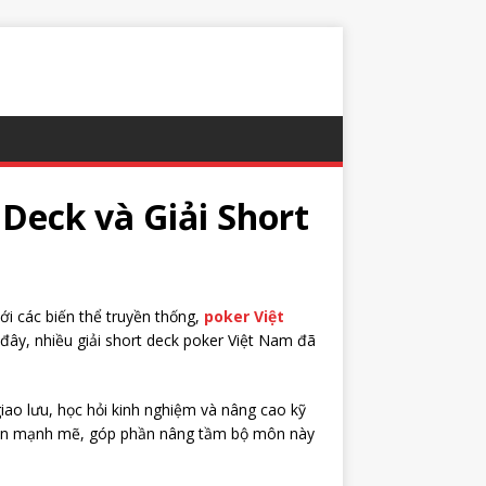
Deck và Giải Short
ới các biến thể truyền thống,
poker Việt
 đây, nhiều giải short deck poker Việt Nam đã
iao lưu, học hỏi kinh nghiệm và nâng cao kỹ
riển mạnh mẽ, góp phần nâng tầm bộ môn này