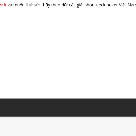
eck
và muốn thử sức, hãy theo dõi các giải short deck poker Việt Nam