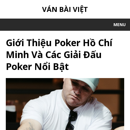
VÁN BÀI VIỆT
MENU
Giới Thiệu Poker Hồ Chí
Minh Và Các Giải Đấu
Poker Nổi Bật