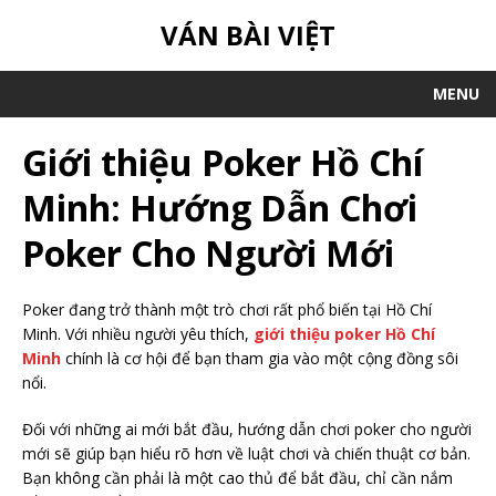
VÁN BÀI VIỆT
MENU
Giới thiệu Poker Hồ Chí
Minh: Hướng Dẫn Chơi
Poker Cho Người Mới
Poker đang trở thành một trò chơi rất phổ biến tại Hồ Chí
Minh. Với nhiều người yêu thích,
giới thiệu poker Hồ Chí
Minh
chính là cơ hội để bạn tham gia vào một cộng đồng sôi
nổi.
Đối với những ai mới bắt đầu, hướng dẫn chơi poker cho người
mới sẽ giúp bạn hiểu rõ hơn về luật chơi và chiến thuật cơ bản.
Bạn không cần phải là một cao thủ để bắt đầu, chỉ cần nắm