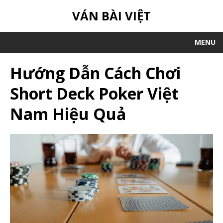
VÁN BÀI VIỆT
MENU
Hướng Dẫn Cách Chơi
Short Deck Poker Việt
Nam Hiệu Quả