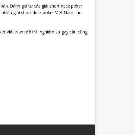
n bàn. Đánh giá từ các giải short deck poker
a nhiều giải short deck poker Việt Nam cho
oker Việt Nam để trải nghiệm sự gay cấn cũng