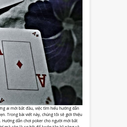
ững ai mới bắt đầu, việc tìm hiểu hướng dẫn
. Trong bài viết này, chúng tôi sẽ giới thiệu
u. Hướng dẫn chơi poker cho người mới bắt
trí mà còn là cơ hội để luyện tập kỹ năng và