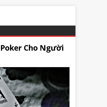
 Poker Cho Người